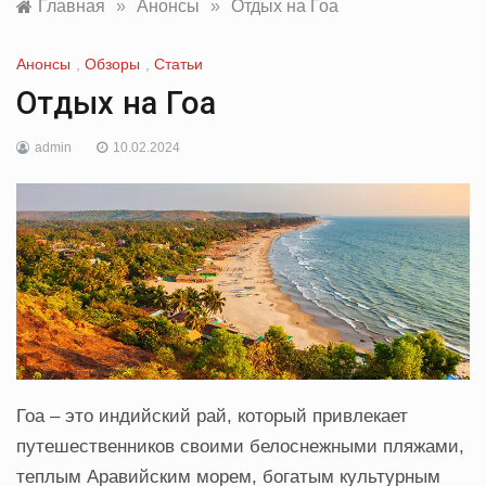
Главная
»
Анонсы
»
Отдых на Гоа
Анонсы
,
Обзоры
,
Статьи
Отдых на Гоа
admin
10.02.2024
Гоа – это индийский рай, который привлекает
путешественников своими белоснежными пляжами,
теплым Аравийским морем, богатым культурным