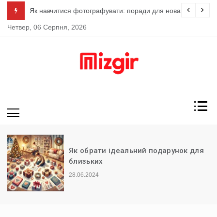
Skip
дування
Як навчитися фотографувати: поради для новачків
to
Четвер, 06 Серпня, 2026
content
МизГир –
Ваш гид
онлайн
Як обрати ідеальний подарунок для
близьких
28.06.2024